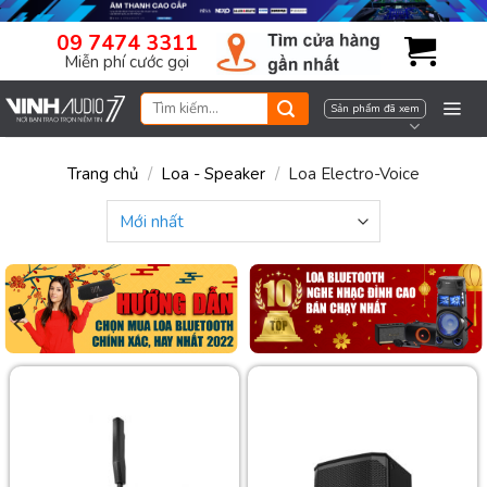
Skip
09 7474 3311
to
Miễn phí cước gọi
content
Tìm
Sản phẩm đã xem
kiếm:
Trang chủ
/
Loa - Speaker
/
Loa Electro-Voice