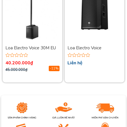
Loa Electro Voice 30M EU
Loa Electro Voice
EKX12SAB
Được
Được
40.200.000
₫
Liên hệ
xếp
xếp
-11%
45.000.000
₫
hạng
hạng
0
0
5
5
sao
sao