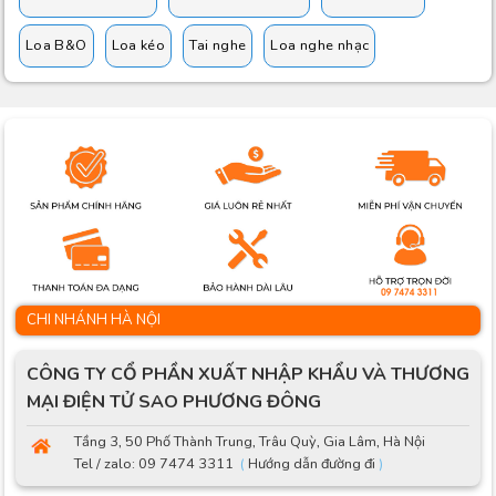
Loa B&O
Loa kéo
Tai nghe
Loa nghe nhạc
CHI NHÁNH HÀ NỘI
CÔNG TY CỔ PHẦN XUẤT NHẬP KHẨU VÀ THƯƠNG
MẠI ĐIỆN TỬ SAO PHƯƠNG ĐÔNG
Tầng 3, 50 Phố Thành Trung, Trâu Quỳ, Gia Lâm, Hà Nội
Tel / zalo: 09 7474 3311
(
Hướng dẫn đường đi
)