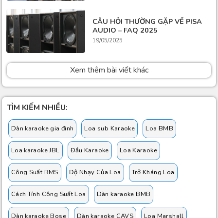
CÂU HỎI THƯỜNG GẶP VỀ PISA
AUDIO – FAQ 2025
19/05/2025
Xem thêm bài viết khác
TÌM KIẾM NHIỀU:
Dàn karaoke gia đình
Loa sub Karaoke
Loa BMB
Loa karaoke JBL
Đầu Karaoke
Loa Karaoke
Công Suất RMS
Độ Nhạy Của Loa
Trở Kháng Loa
Cách Tính Công Suất Loa
Dàn karaoke BMB
Dàn karaoke Bose
Dàn karaoke CAVS
Loa Marshall