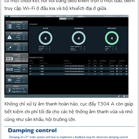
có một chuỗi kết nối với bảng điều khiển trộn ở một đầu, điểm
truy cập Wi-Fi ở đầu kia và bộ khuếch đại ở giữa.
Không chỉ xử lý âm thanh hoàn hảo, cục đẩy T304 A còn giúp
tiết kiệm chi phí tối đa cho các hệ thống âm thanh vừa và nhỏ
cũng như sân khấu, hội trường lớn.