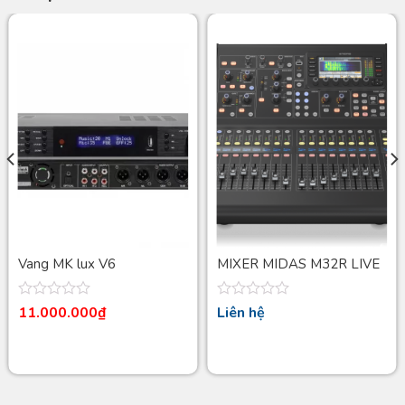
Vang MK lux V6
MIXER MIDAS M32R LIVE
Được
Được
11.000.000
₫
Liên hệ
xếp
xếp
hạng
hạng
0
0
5
5
sao
sao