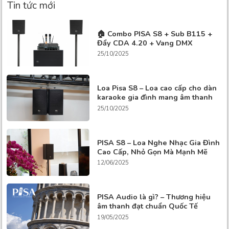
Tin tức mới
🏠 Combo PISA S8 + Sub B115 +
Đẩy CDA 4.20 + Vang DMX
DK9900Plus + Mic Vocal 8 – Dàn
25/10/2025
Karaoke Gia Đình Cao Cấp, Sang
Trọng Và Đẳng Cấp
Loa Pisa S8 – Loa cao cấp cho dàn
karaoke gia đình mang âm thanh
chuẩn Italia
25/10/2025
PISA S8 – Loa Nghe Nhạc Gia Đình
Cao Cấp, Nhỏ Gọn Mà Mạnh Mẽ
12/06/2025
PISA Audio là gì? – Thương hiệu
âm thanh đạt chuẩn Quốc Tế
19/05/2025