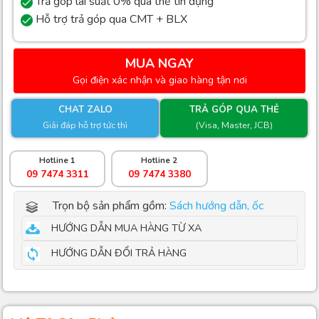
Trả góp lãi suất 0% qua thẻ tín dụng
Hỗ trợ trả góp qua CMT + BLX
MUA NGAY
Gọi điện xác nhận và giao hàng tận nơi
CHAT ZALO
TRẢ GÓP QUA THẺ
Giải đáp hỗ trợ tức thì
(Visa, Master, JCB)
Hotline 1
Hotline 2
09 7474 3311
09 7474 3380
Trọn bộ sản phẩm gồm:
Sách hướng dẫn, ốc
HƯỚNG DẪN MUA HÀNG TỪ XA
HƯỚNG DẪN ĐỔI TRẢ HÀNG