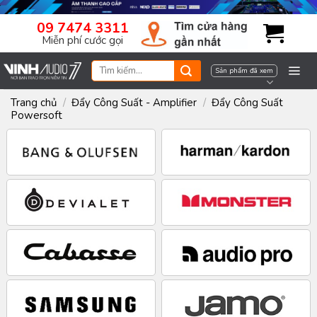
Skip
09 7474 3311
to
Miễn phí cước gọi
content
Tìm
Sản phẩm đã xem
kiếm:
Trang chủ
/
Đẩy Công Suất - Amplifier
/
Đẩy Công Suất
Powersoft