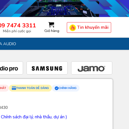
09 7474 3311
Tin khuyến mãi
Giỏ hàng
Miễn phí cước gọi
A AUDIO
NHẤT
THANH TOÁN DỄ DÀNG
CHÍNH HÃNG
3430
( Chính sách đại lý, nhà thầu, dự án )