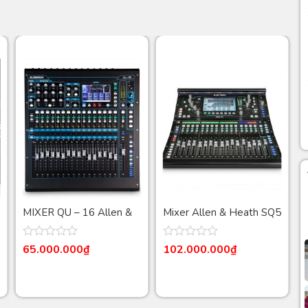
MIXER QU – 16 Allen &
Mixer Allen & Heath SQ5
Heath
Được
Được
65.000.000
₫
102.000.000
₫
xếp
xếp
hạng
hạng
0
0
5
5
sao
sao
s