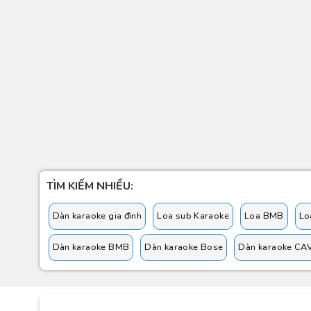
TÌM KIẾM NHIỀU:
Dàn karaoke gia đình
Loa sub Karaoke
Loa BMB
Lo
Dàn karaoke BMB
Dàn karaoke Bose
Dàn karaoke CA