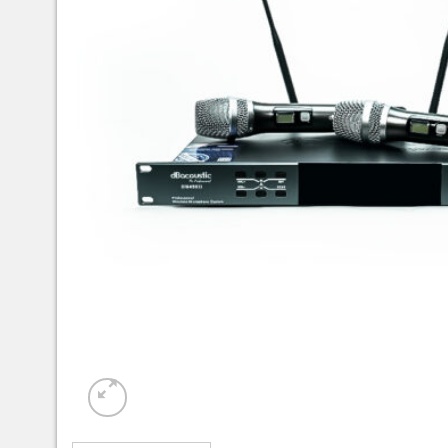
Mixer
Phụ Kiện Âm Thanh
Phần Mềm Vang Số
Kênh Youtube