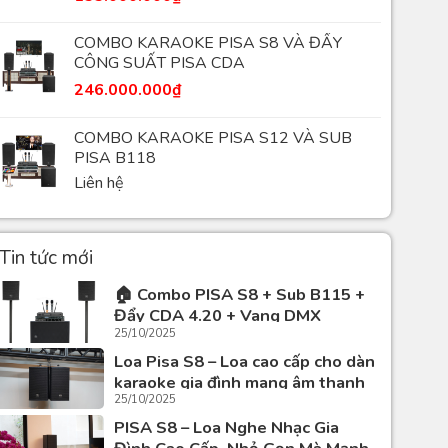
COMBO KARAOKE PISA S8 VÀ ĐẨY
CÔNG SUẤT PISA CDA
246.000.000
₫
COMBO KARAOKE PISA S12 VÀ SUB
PISA B118
Liên hệ
Tin tức mới
🏠 Combo PISA S8 + Sub B115 +
COMBO KARAOKE
Đẩy CDA 4.20 + Vang DMX
NEXO VIP
25/10/2025
DK9900Plus + Mic Vocal 8 – Dàn
Karaoke Gia Đình Cao Cấp, Sang
Loa Pisa S8 – Loa cao cấp cho dàn
Được
Liên hệ
xếp
Trọng Và Đẳng Cấp
karaoke gia đình mang âm thanh
hạng
25/10/2025
chuẩn Italia
0
5
PISA S8 – Loa Nghe Nhạc Gia
ao