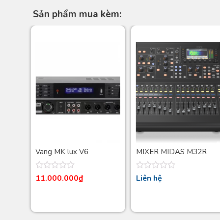
Sản phẩm mua kèm:
 PISA
Vang MK lux V6
MIXER MIDAS M32R
 B118
LIVE
Được
Được
11.000.000
₫
Liên hệ
xếp
xếp
hạng
hạng
0
0
5
5
sao
sao