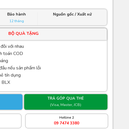
Bảo hành
Nguồn gốc / Xuất xứ
12 tháng
BỘ QUÀ TẶNG
 đôi với nhau
nh toán COD
háng
 đầu nếu sản phẩm lỗi
hẻ tín dụng
+ BLX
TRẢ GÓP QUA THẺ
(Visa, Master, JCB)
Hotline 2
09 7474 3380