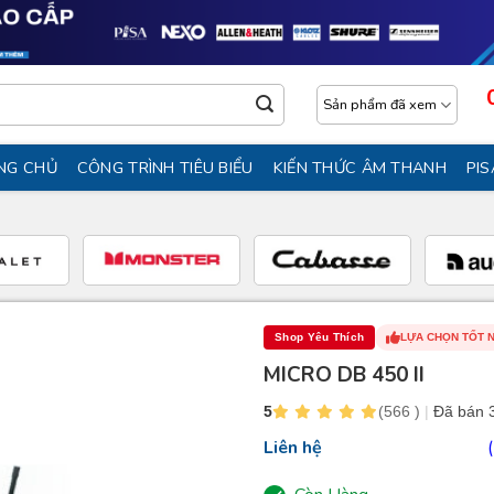
Sản phẩm đã xem
NG CHỦ
CÔNG TRÌNH TIÊU BIỂU
KIẾN THỨC ÂM THANH
PIS
Shop Yêu Thích
LỰA CHỌN TỐT 
MICRO DB 450 II
5
(566 )
|
Đã bán 
Liên hệ