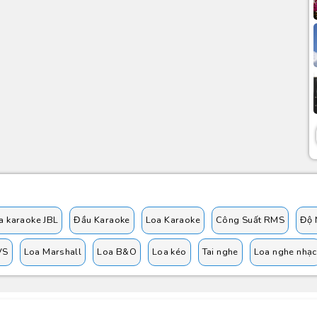
a karaoke JBL
Đầu Karaoke
Loa Karaoke
Công Suất RMS
Độ 
VS
Loa Marshall
Loa B&O
Loa kéo
Tai nghe
Loa nghe nhạc