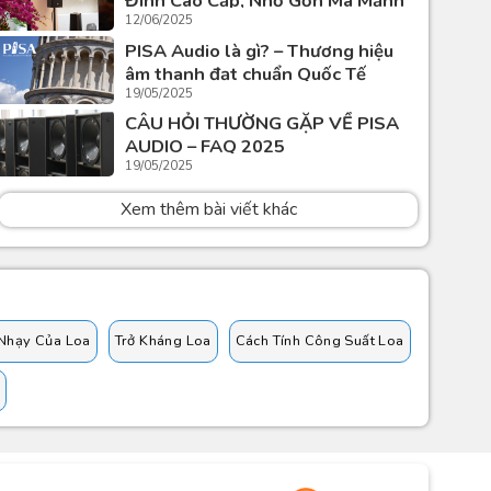
Đình Cao Cấp, Nhỏ Gọn Mà Mạnh
12/06/2025
Mẽ
PISA Audio là gì? – Thương hiệu
âm thanh đạt chuẩn Quốc Tế
19/05/2025
CÂU HỎI THƯỜNG GẶP VỀ PISA
AUDIO – FAQ 2025
19/05/2025
Xem thêm bài viết khác
Nhạy Của Loa
Trở Kháng Loa
Cách Tính Công Suất Loa