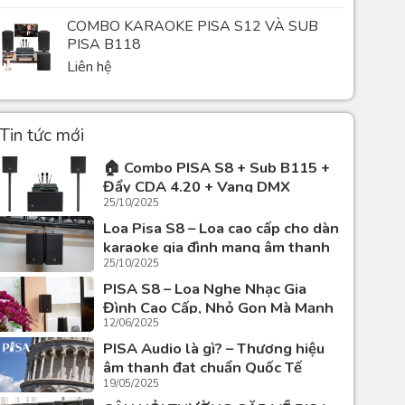
Được
Liên hệ
COMBO KARAOKE PISA S12 VÀ SUB
xếp
hạng
PISA B118
0
Liên hệ
5
ao
Tin tức mới
🏠 Combo PISA S8 + Sub B115 +
Đẩy CDA 4.20 + Vang DMX
25/10/2025
DK9900Plus + Mic Vocal 8 – Dàn
Karaoke Gia Đình Cao Cấp, Sang
Loa Pisa S8 – Loa cao cấp cho dàn
Trọng Và Đẳng Cấp
karaoke gia đình mang âm thanh
25/10/2025
chuẩn Italia
PISA S8 – Loa Nghe Nhạc Gia
Đình Cao Cấp, Nhỏ Gọn Mà Mạnh
12/06/2025
Mẽ
PISA Audio là gì? – Thương hiệu
âm thanh đạt chuẩn Quốc Tế
19/05/2025