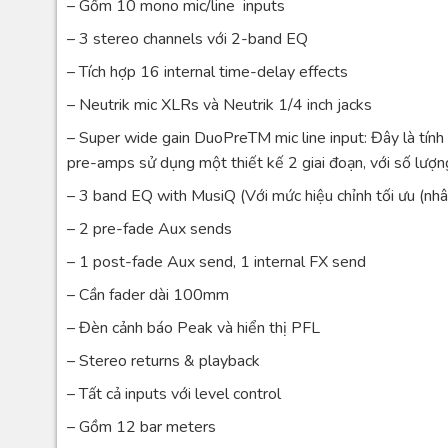
– Gồm 10 mono mic/line inputs
– 3 stereo channels với 2-band EQ
– Tích hợp 16 internal time-delay effects
– Neutrik mic XLRs và Neutrik 1/4 inch jacks
– Super wide gain DuoPreTM mic line input: Đây là tín
pre-amps sử dụng một thiết kế 2 giai đoạn, với số lượn
– 3 band EQ with MusiQ (Với mức hiệu chỉnh tối ưu (nhâ
– 2 pre-fade Aux sends
– 1 post-fade Aux send, 1 internal FX send
– Cần fader dài 100mm
– Đèn cảnh báo Peak và hiển thị PFL
– Stereo returns & playback
– Tất cả inputs với level control
– Gồm 12 bar meters