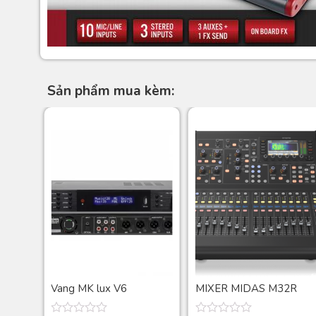
Sản phẩm mua kèm:
 PISA
Vang MK lux V6
MIXER MIDAS M32R
 B118
LIVE