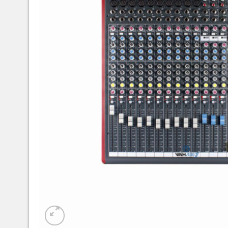
Mixer
Phụ Kiện Âm Thanh
Phần Mềm Vang Số
Kênh Youtube