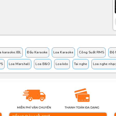
a karaoke JBL
Đầu Karaoke
Loa Karaoke
Công Suất RMS
Độ 
VS
Loa Marshall
Loa B&O
Loa kéo
Tai nghe
Loa nghe nhạc