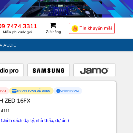
09 7474 3311
Tin khuyến mãi
Giỏ hàng
Miễn phí cước gọi
A AUDIO
NHẤT
THANH TOÁN DỄ DÀNG
CHÍNH HÃNG
H ZED 16FX
 4111
( Chính sách đại lý, nhà thầu, dự án )