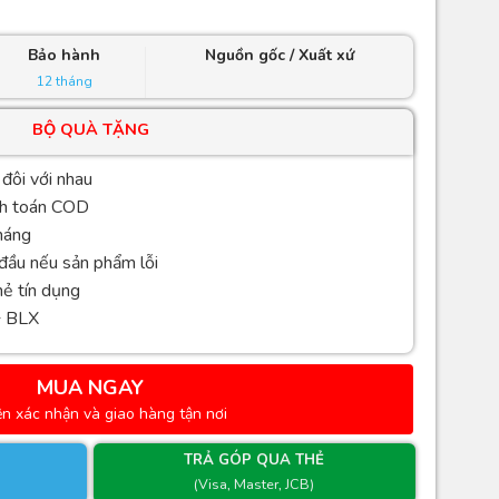
Bảo hành
Nguồn gốc / Xuất xứ
12 tháng
BỘ QUÀ TẶNG
 đôi với nhau
nh toán COD
háng
 đầu nếu sản phẩm lỗi
hẻ tín dụng
+ BLX
MUA NGAY
ện xác nhận và giao hàng tận nơi
TRẢ GÓP QUA THẺ
(Visa, Master, JCB)