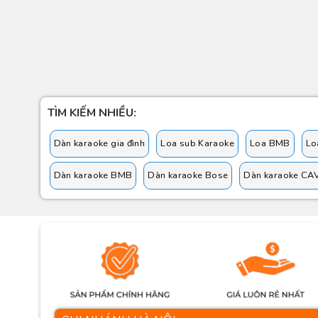
TÌM KIẾM NHIỀU:
Dàn karaoke gia đình
Loa sub Karaoke
Loa BMB
Lo
Dàn karaoke BMB
Dàn karaoke Bose
Dàn karaoke CA