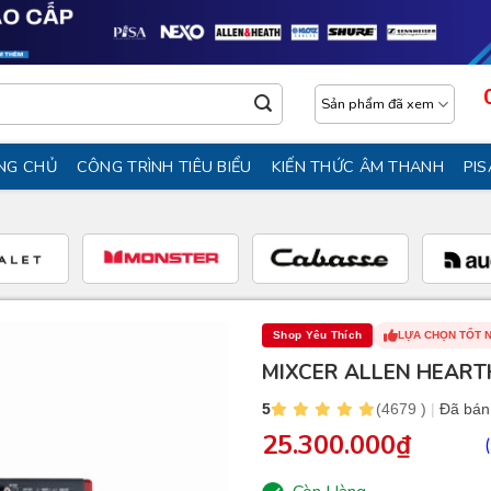
Sản phẩm đã xem
NG CHỦ
CÔNG TRÌNH TIÊU BIỂU
KIẾN THỨC ÂM THANH
PIS
Shop Yêu Thích
LỰA CHỌN TỐT 
MIXCER ALLEN HEART
5
(4679 )
|
Đã bán
25.300.000
₫